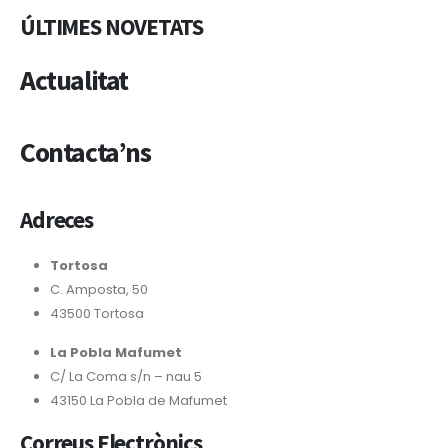
ÚLTIMES NOVETATS
Actualitat
Contacta’ns
Adreces
Tortosa
C. Amposta, 50
43500 Tortosa
La Pobla Mafumet
C/ La Coma s/n – nau 5
43150 La Pobla de Mafumet
Correus Electrònics