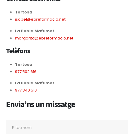
Tortosa
isabel@ebreformacio.net
La Pobla Mafumet
margarita@ebreformacio.net
Telèfons
Tortosa
977 502 616
La Pobla Mafumet
977 840 510
Envia’ns un missatge