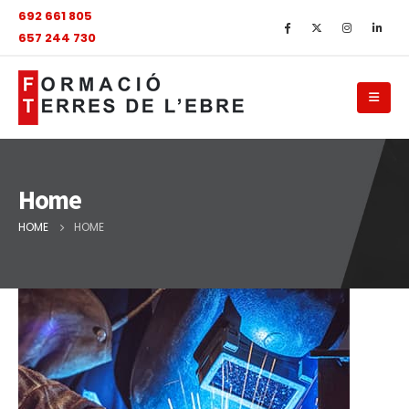
692 661 805
657 244 730
Home
HOME
HOME